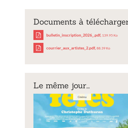
Documents à télécharge
bulletin_inscription_2026_.pdf,
139.95 Ko
courrier_aux_artistes_2.pdf,
88.39 Ko
bulletin_inscriptio
courrier_aux_artist
Le même jour...
Cinéma