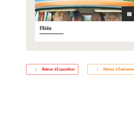
Fêlés
Exposition
Retour à Exposition
Retour à Événeme
Inscription Réal'Art 2
exposition de peintures
sculptures et photos
Vous souhaitez exposer vos oeuvres l
exposition annuelle ?