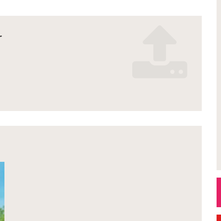
r
n_2026_.pdf
es_2.pdf