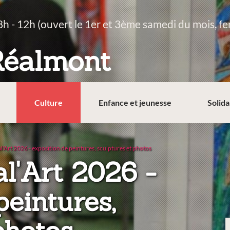
8h - 12h (ouvert le 1er et 3ème samedi du mois, fe
Réalmont
Culture
Enfance et jeunesse
Solida
l'Art 2026 - exposition de peintures, sculptures et photos
al'Art 2026 -
peintures,