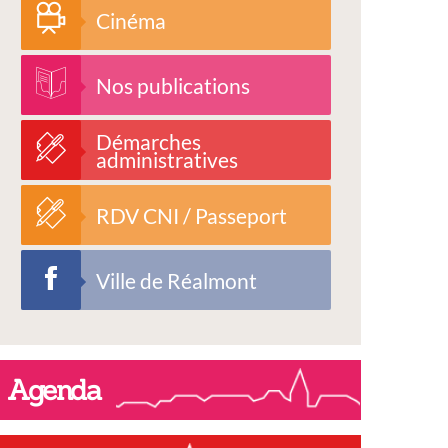
Cinéma
Nos publications
Démarches
administratives
RDV CNI / Passeport
Ville de Réalmont
Agenda