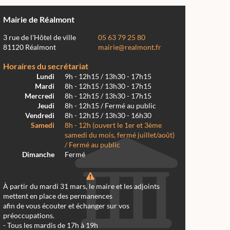
Mairie de Réalmont
3 rue de l'Hôtel de ville
05 63 79 25 80
81120 Réalmont
mairie@realmont.fr
Horaires du secrétariat
Lundi
9h - 12h15 / 13h30 - 17h15
Mardi
8h - 12h15 / 13h30 - 17h15
Mercredi
8h - 12h15 / 13h30 - 17h15
Jeudi
8h - 12h15 / Fermé au public
Vendredi
8h - 12h15 / 13h30 - 16h30
Samedi
8h - 12h (ouvert le 1er et 3ème
samedi du mois, fermé juillet/août)
/ Fermé au public
Dimanche
Fermé
À partir du mardi 31 mars, le maire et les adjoints
mettent en place des permanences
afin de vous écouter et échanger sur vos
préoccupations.
- Tous les mardis de 17h à 19h