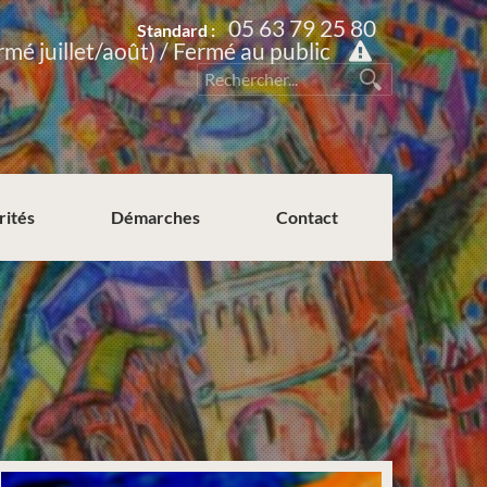
05 63 79 25 80
Standard :
rmé juillet/août) / Fermé au public
rités
Démarches
Contact
Permission de voirie ou de stationnement