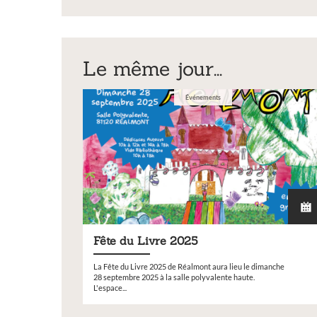
expositio
support_copil_pvd_
sculptur
Vous souhaitez
Le même jour...
exposition ann
Événements
Fête du Livre 2025
La Fête du Livre 2025 de Réalmont aura lieu le dimanche
28 septembre 2025 à la salle polyvalente haute.
L'espace...