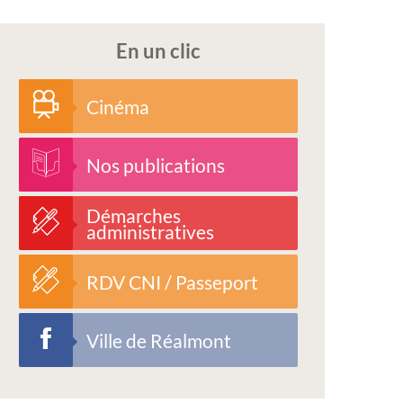
En un clic
Cinéma
Nos publications
Démarches
administratives
RDV CNI / Passeport
Ville de Réalmont