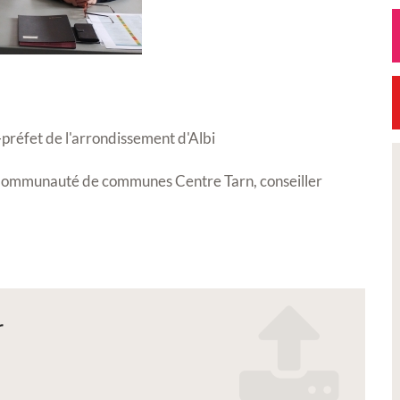
-préfet de l'arrondissement d'Albi
ommunauté de communes Centre Tarn, conseiller
Exposition
Petite Ville de
r
ion Réal'Art 2026 -
Signature de l'ave