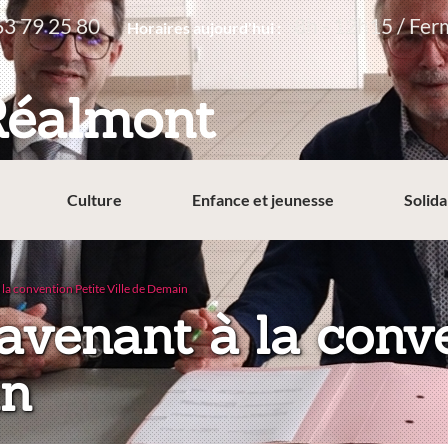
63 79 25 80
8h - 12h15 / Fer
Horaires aujourd'hui :
Réalmont
Culture
Enfance et jeunesse
Solida
 la convention Petite Ville de Demain
'avenant à la conv
in