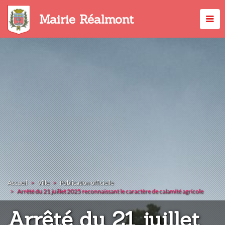
Aller
au
Mairie Réalmont
contenu
principal
Accueil
Ville
Publication officielle
Arrêté du 21 juillet 2025 reconnaissant le caractère de calamité agricole
Arrêté du 21 juillet