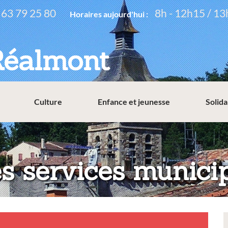
 63 79 25 80
8h - 12h15 / 13
Horaires aujourd'hui :
Réalmont
Culture
Enfance et jeunesse
Solida
es services munici