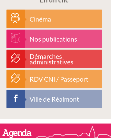
Cinéma
Nos publications
Démarches
administratives
RDV CNI / Passeport
Ville de Réalmont
Agenda