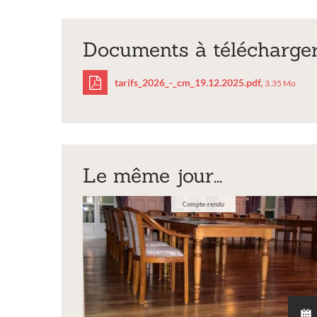
Documents à télécharge
tarifs_2026_-_cm_19.12.2025.pdf,
3.35 Mo
tarifs_2026_-
Exposit
_cm_19.12.2025.pdf
Le même jour...
Compte-rendu
Inscription Réal
exposition de pei
sculptures et ph