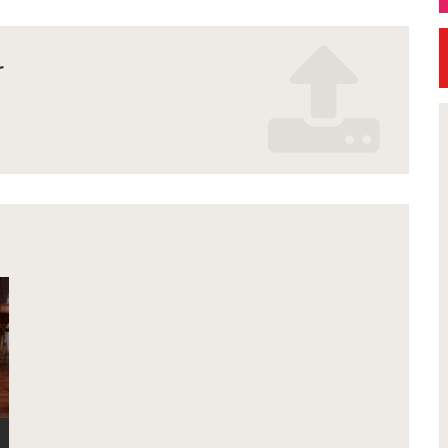
r
ion
Petite Ville de Demain
'Art 2026 -
Signature de l'avenant à l
ntures,
convention Petite Ville de
otos
Demain