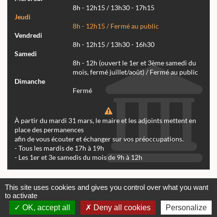
8h - 12h15 / 13h30 - 17h15
Jeudi
8h - 12h15 / Fermé au public
Vendredi
8h - 12h15 / 13h30 - 16h30
Samedi
8h - 12h (ouvert le 1er et 3ème samedi du
mois, fermé juillet/août) / Fermé au public
Dimanche
Fermé
À partir du mardi 31 mars, le maire et les adjoints mettent en
place des permanences
afin de vous écouter et échanger sur vos préoccupations.
- Tous les mardis de 17h à 19h
- Les 1er et 3e samedis du mois de 9h à 12h
Actualités
Archives
Agenda
This site uses cookies and gives you control over what you want
to activate
Contactez-nous
Mentions légales
OK, accept all
Deny all cookies
Personalize
© tous droits réservés Mairie de Réalmont 2024 -