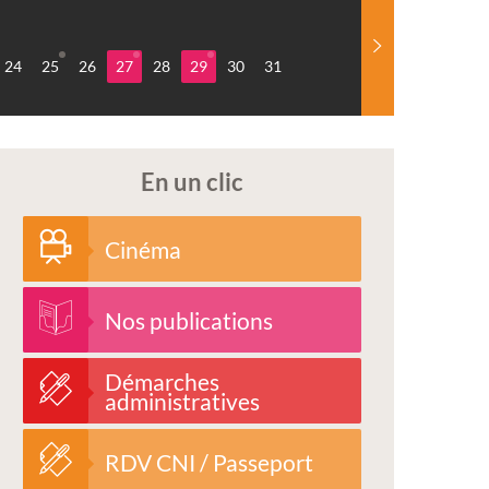
24
25
26
27
28
29
30
31
En un clic
Cinéma
Nos publications
Démarches
administratives
RDV CNI / Passeport