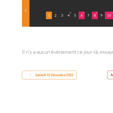
1
2
3
4
5
6
7
8
9
10
Il n'y a aucun évènement ce jour-là, essay
Samedi 31 Décembre 2022
A