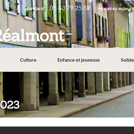
05 63 79 25 80
Standard :
Horaires aujourd
Réalmont
Culture
Enfance et jeunesse
Solida
2023