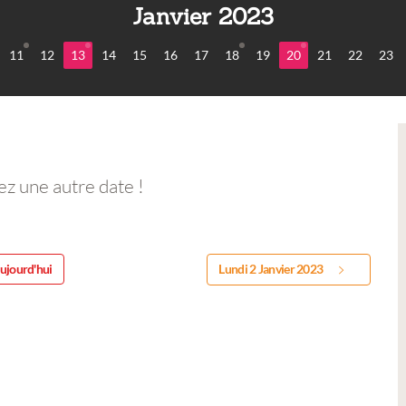
Janvier 2023
11
12
13
14
15
16
17
18
19
20
21
22
23
ez une autre date !
ujourd'hui
Lundi 2 Janvier 2023