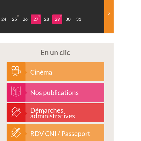
24
25
26
27
28
29
30
31
En un clic
Cinéma
Nos publications
Démarches
administratives
RDV CNI / Passeport