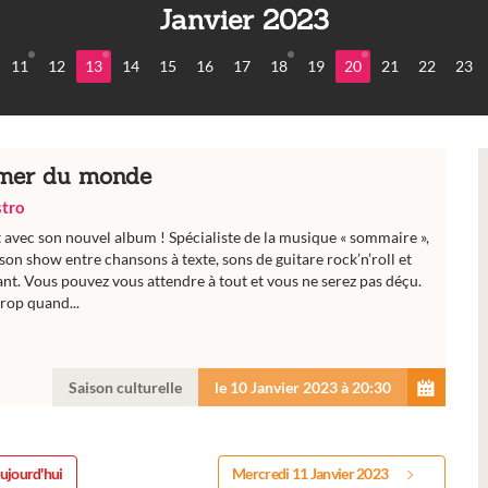
Janvier 2023
11
12
13
14
15
16
17
18
19
20
21
22
23
 mer du monde
stro
nt avec son nouvel album ! Spécialiste de la musique « sommaire »,
son show entre chansons à texte, sons de guitare rock’n’roll et
t. Vous pouvez vous attendre à tout et vous ne serez pas déçu.
trop quand...
Saison culturelle
le 10 Janvier 2023 à 20:30
ujourd'hui
Mercredi 11 Janvier 2023