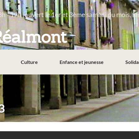
8h - 12h (ouvert le 1er et 3ème samedi du mois, fe
Réalmont
Culture
Enfance et jeunesse
Solida
3