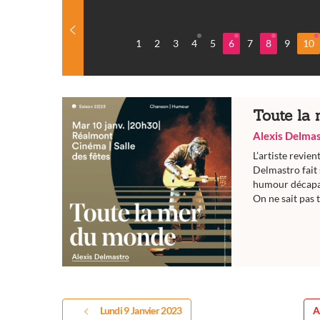
1
2
3
4
5
6
7
8
9
10
Toute la
Alexis Delma
L’artiste revie
Delmastro fait 
humour décapan
On ne sait pas 
Lundi 9 Janvier 2023
A