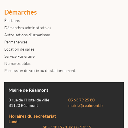
Démarches
Élections
Démarches administratives
Autorisations d'urbanisme
Permanences
Location de salles
Service Funéraire
Numéros utiles
Permission de voirie ou de stationnement
Mairie de Réalmont
3 rue de l'Hôtel de ville
05 63 79 25 80
81120 Réalmont
mairie@realmont.fr
Horaires du secrétariat
Lundi
9h - 12h15 / 13h30 - 17h15