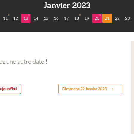
Janvier 2023
11
12
13
14
15
16
17
18
19
20
21
22
23
ez une autre date !
ujourd'hui
Dimanche 22 Janvier 2023