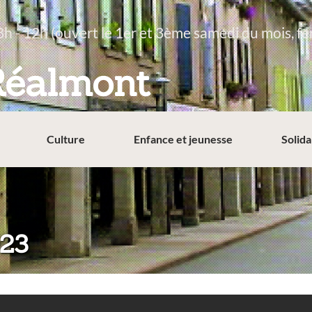
8h - 12h (ouvert le 1er et 3ème samedi du mois, fe
Réalmont
Culture
Enfance et jeunesse
Solida
023