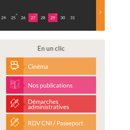
24
25
26
27
28
29
30
31
En un clic
Cinéma
Nos publications
Démarches
administratives
RDV CNI / Passeport