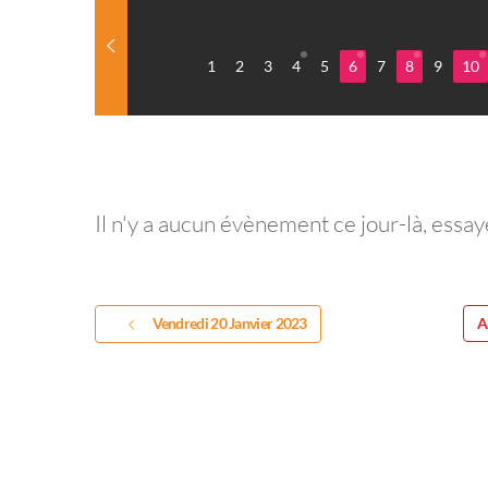
1
2
3
4
5
6
7
8
9
10
Il n'y a aucun évènement ce jour-là, essay
Vendredi 20 Janvier 2023
A