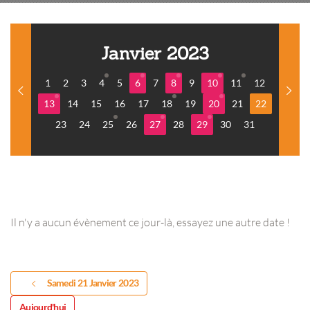
Janvier 2023
1
2
3
4
5
6
7
8
9
10
11
12
13
14
15
16
17
18
19
20
21
22
23
24
25
26
27
28
29
30
31
Il n'y a aucun évènement ce jour-là, essayez une autre date !
Samedi 21 Janvier 2023
Aujourd'hui