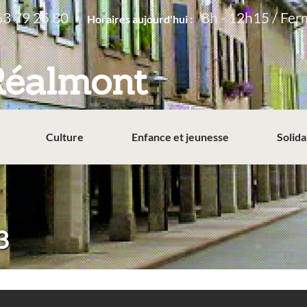
63 79 25 80
8h - 12h15 / Fer
Horaires aujourd'hui :
Réalmont
Culture
Enfance et jeunesse
Solida
3