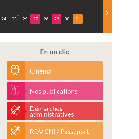
24
25
26
27
28
29
30
31
En un clic
Cinéma
Nos publications
Démarches
administratives
RDV CNI / Passeport