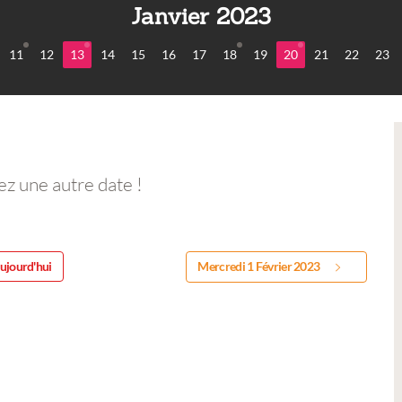
Janvier 2023
11
12
13
14
15
16
17
18
19
20
21
22
23
ez une autre date !
ujourd'hui
Mercredi 1 Février 2023