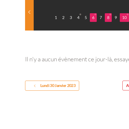
1
2
3
4
5
6
7
8
9
10
Il n'y a aucun évènement ce jour-là, essay
Lundi 30 Janvier 2023
A