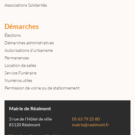
Associations Solidarités
Démarches
Élections
Démarches administratives
Autorisations d'urbanisme
Permanences
Location de salles
Service Funéraire
Numéros utiles
Permission de voirie ou de stationnement
Mairie de Réalmont
3 rue de l'Hôtel de ville
05 63 79 25 80
81120 Réalmont
mairie@realmont.fr