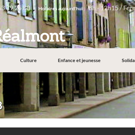
63 79 25 80
8h - 12h15 / Fer
Horaires aujourd'hui :
Réalmont
Culture
Enfance et jeunesse
Solida
3