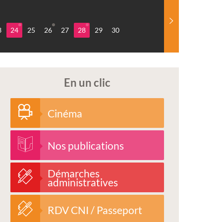
3
24
25
26
27
28
29
30
En un clic
Cinéma
Nos publications
Démarches
administratives
RDV CNI / Passeport