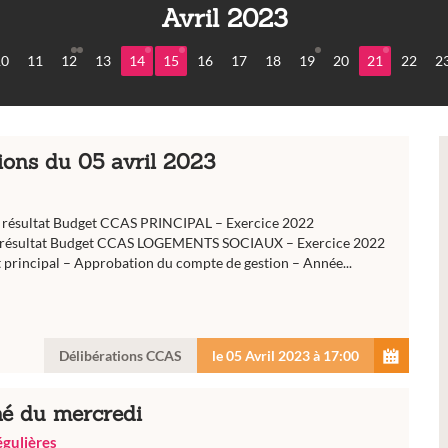
Avril 2023
10
11
12
13
14
15
16
17
18
19
20
21
22
2
ions du 05 avril 2023
 résultat Budget CCAS PRINCIPAL – Exercice 2022
u résultat Budget CCAS LOGEMENTS SOCIAUX – Exercice 2022
principal – Approbation du compte de gestion – Année...
Délibérations CCAS
le 05 Avril 2023 à 17:00
é du mercredi
régulières