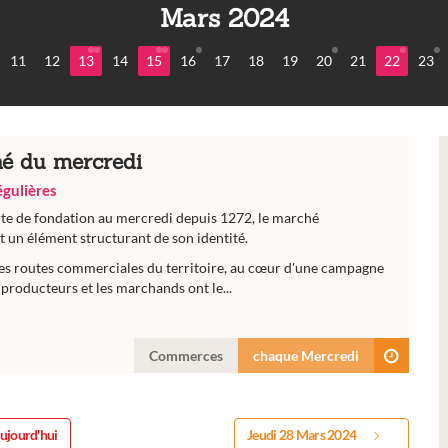
Mars 2024
11
12
13
14
15
16
17
18
19
20
21
22
23
é du mercredi
régulières
rte de fondation au mercredi depuis 1272, le marché
 un élément structurant de son identité.
es routes commerciales du territoire, au cœur d'une campagne
producteurs et les marchands ont le...
Commerces
chaque Mercredi
ujourd'hui
Jeudi 28 Mars 2024