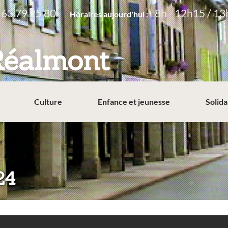
 63 79 25 80
8h - 12h15 / 13
Horaires aujourd'hui :
Réalmont
Culture
Enfance et jeunesse
Solida
24