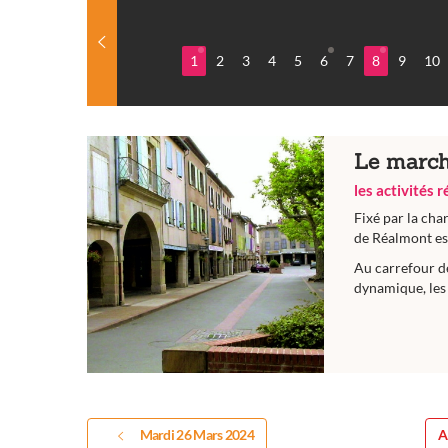
1
2
3
4
5
6
7
8
9
10
Le march
les activités 
Fixé par la cha
de Réalmont est
Au carrefour d
dynamique, les 
Mardi 26 Mars 2024
A