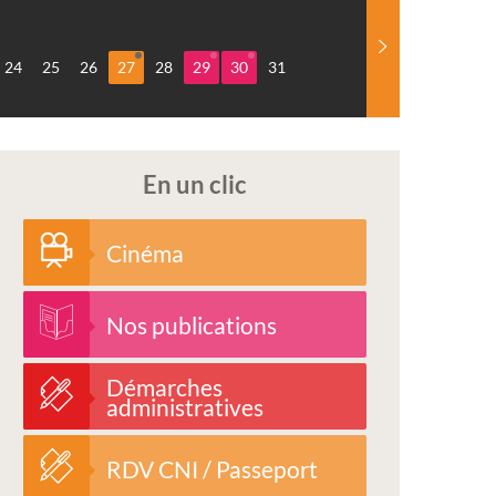
24
25
26
27
28
29
30
31
En un clic
Cinéma
Nos publications
Démarches
administratives
RDV CNI / Passeport