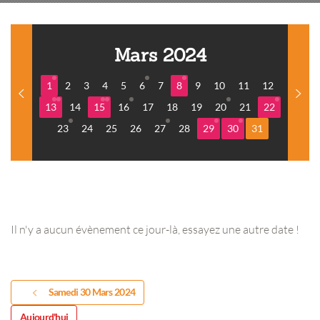
Mars 2024
1
2
3
4
5
6
7
8
9
10
11
12
13
14
15
16
17
18
19
20
21
22
23
24
25
26
27
28
29
30
31
Il n'y a aucun évènement ce jour-là, essayez une autre date !
Samedi 30 Mars 2024
Aujourd'hui