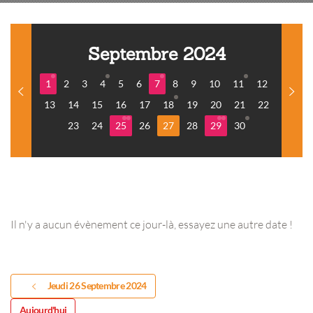
Septembre 2024
1
2
3
4
5
6
7
8
9
10
11
12
13
14
15
16
17
18
19
20
21
22
23
24
25
26
27
28
29
30
Il n'y a aucun évènement ce jour-là, essayez une autre date !
Jeudi 26 Septembre 2024
Aujourd'hui