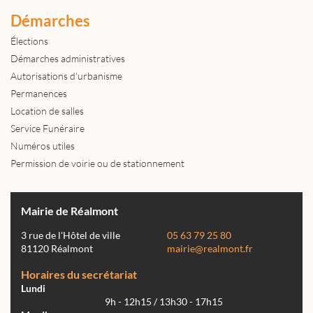
Démarches
Élections
Démarches administratives
Autorisations d'urbanisme
Permanences
Location de salles
Service Funéraire
Numéros utiles
Permission de voirie ou de stationnement
Mairie de Réalmont
3 rue de l'Hôtel de ville
05 63 79 25 80
81120 Réalmont
mairie@realmont.fr
Horaires du secrétariat
Lundi
9h - 12h15 / 13h30 - 17h15