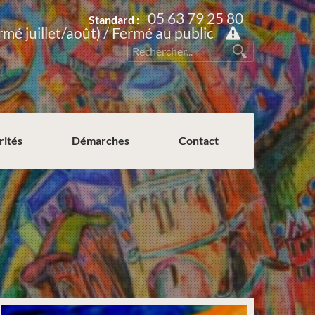
05 63 79 25 80
Standard :
rmé juillet/août) / Fermé au public
rités
Démarches
Contact
Permission de voirie ou de stationnement