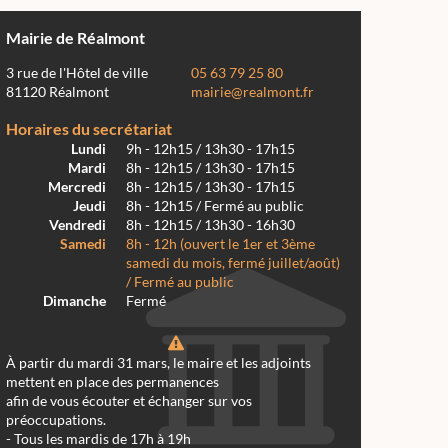
Mairie de Réalmont
3 rue de l'Hôtel de ville
05 63 79 25 80
81120 Réalmont
mairie@realmont.fr
Horaires du secrétariat
Lundi
9h - 12h15 / 13h30 - 17h15
Mardi
8h - 12h15 / 13h30 - 17h15
Mercredi
8h - 12h15 / 13h30 - 17h15
Jeudi
8h - 12h15 / Fermé au public
Vendredi
8h - 12h15 / 13h30 - 16h30
Samedi
8h - 12h (ouvert le 1er et 3ème
samedi du mois, fermé juillet/août)
/ Fermé au public
Dimanche
Fermé
À partir du mardi 31 mars, le maire et les adjoints
mettent en place des permanences
afin de vous écouter et échanger sur vos
préoccupations.
- Tous les mardis de 17h à 19h