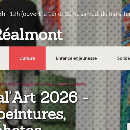
8h - 12h (ouvert le 1er et 3ème samedi du mois, fe
Réalmont
Culture
Enfance et jeunesse
Solida
l'Art 2026 - exposition de peintures, sculptures et photos
al'Art 2026 -
peintures,