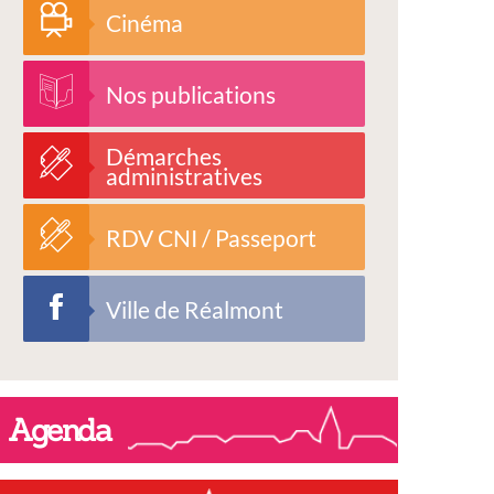
Cinéma
Nos publications
Démarches
administratives
RDV CNI / Passeport
Ville de Réalmont
Agenda