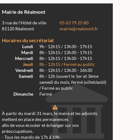
Mairie de Réalmont
3 rue de l'Hôtel de ville
05 63 79 25 80
81120 Réalmont
mairie@realmont.fr
Horaires du secrétariat
Lundi
9h - 12h15 / 13h30 - 17h15
Mardi
8h - 12h15 / 13h30 - 17h15
Mercredi
8h - 12h15 / 13h30 - 17h15
Jeudi
8h - 12h15 / Fermé au public
Vendredi
8h - 12h15 / 13h30 - 16h30
Samedi
8h - 12h (ouvert le 1er et 3ème
samedi du mois, fermé juillet/août)
/ Fermé au public
Dimanche
Fermé
À partir du mardi 31 mars, le maire et les adjoints
mettent en place des permanences
afin de vous écouter et échanger sur vos
préoccupations.
- Tous les mardis de 17h à 19h