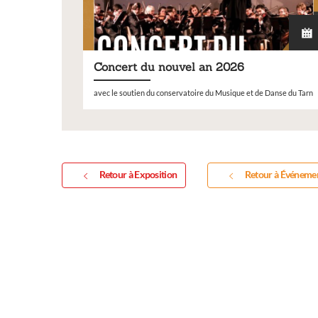
Concert du nouvel an 2026
Expositio
avec le soutien du conservatoire du Musique et de Danse du Tarn
Retour à Exposition
Retour à Événeme
Inscription Réal'A
exposition de pein
sculptures et phot
Vous souhaitez exposer vos oe
exposition annuelle ?