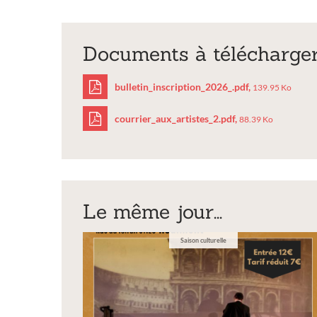
Documents à télécharge
bulletin_inscription_2026_.pdf,
139.95 Ko
courrier_aux_artistes_2.pdf,
88.39 Ko
bulletin_inscriptio
courrier_aux_artist
Le même jour...
Saison culturelle