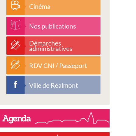
Cinéma
Nos publications
Démarches
administratives
RDV CNI / Passeport
Ville de Réalmont
Agenda