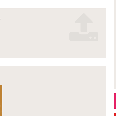
r
n_2026_.pdf
es_2.pdf