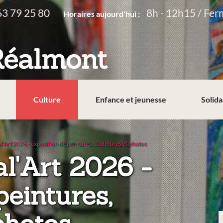
63 79 25 80
8h - 12h15 / Fer
Horaires aujourd'hui :
Réalmont
Culture
Enfance et jeunesse
Solida
l'Art 2026 - exposition de peintures, sculptures et photos
al'Art 2026 -
peintures,