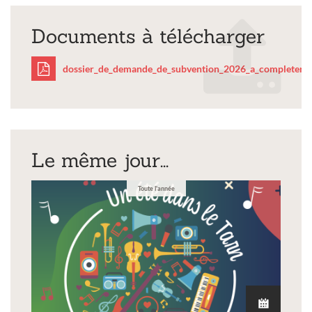
Documents à télécharger
dossier_de_demande_de_subvention_2026_a_completer.p
dossier_de_demande_de
Le même jour...
Toute l'année