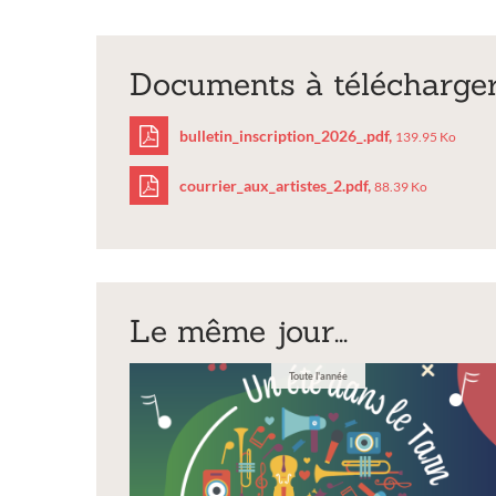
Documents à télécharge
bulletin_inscription_2026_.pdf,
139.95 Ko
courrier_aux_artistes_2.pdf,
88.39 Ko
bulletin_inscriptio
courrier_aux_artist
Le même jour...
Toute l'année