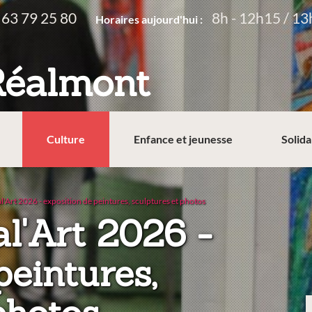
 63 79 25 80
8h - 12h15 / 13
Horaires aujourd'hui :
Réalmont
Culture
Enfance et jeunesse
Solida
l'Art 2026 - exposition de peintures, sculptures et photos
al'Art 2026 -
peintures,