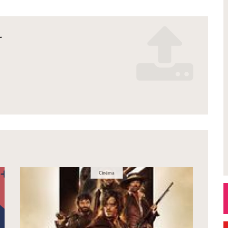
r
n_2026_.pdf
es_2.pdf
Cinéma