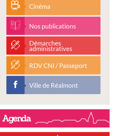
Cinéma
Nos publications
Démarches
administratives
RDV CNI / Passeport
Ville de Réalmont
Agenda