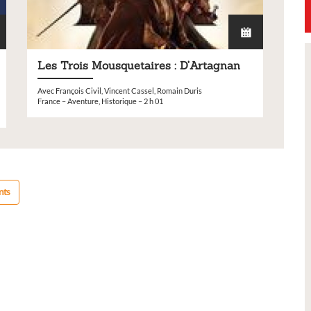
Les Trois Mousquetaires : D’Artagnan
Petite Ville de Demain
Avec François Civil, Vincent Cassel, Romain Duris
France – Aventure, Historique – 2 h 01
nts
t 2026 -
Signature de l'avenant à la
ures,
convention Petite Ville de
s
Demain
res lors de notre