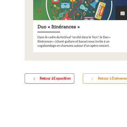
Duo « Itinérances »
Exposition
Dans le cadre du festival "un été dans le Tarn", le Duo «
Itinérances » (chant-guitare et basse) nous invite à un
vagabondage en chansons autour d'un apéro concert.
Retour à Exposition
Retour à Événeme
Inscription Réal'Ar
exposition de peint
sculptures et photo
Vous souhaitez exposer vos oeuv
exposition annuelle ?