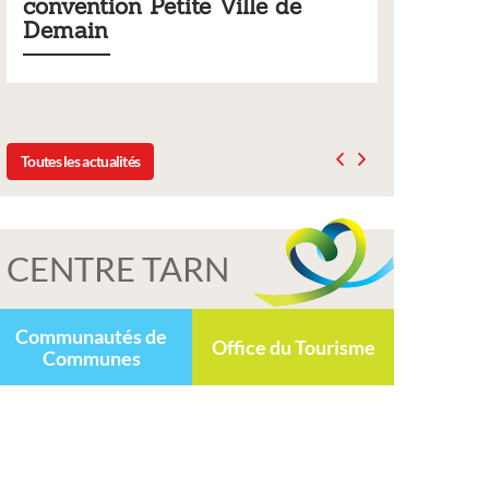
ntion Petite Ville de
municipaux
in
Liste des tarifs 2026 de
délibération du conseil
2025
Toutes les actualités
CENTRE TARN
Communautés de
Office du Tourisme
Communes