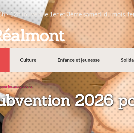
8h - 12h (ouvert le 1er et 3ème samedi du mois, fe
Réalmont
Culture
Enfance et jeunesse
Solida
our les associations
bvention 2026 po