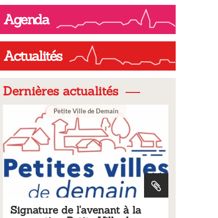
ompleter.pdf
Agenda
Actualités
Dernières actualités
Petite Ville de Demain
V
ture de l'avenant à la
Tarifs 2026 de