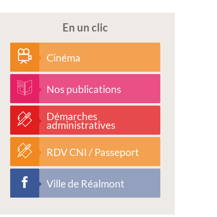
En un clic
Cinéma
Nos publications
Démarches
administratives
RDV CNI / Passeport
Ville de Réalmont