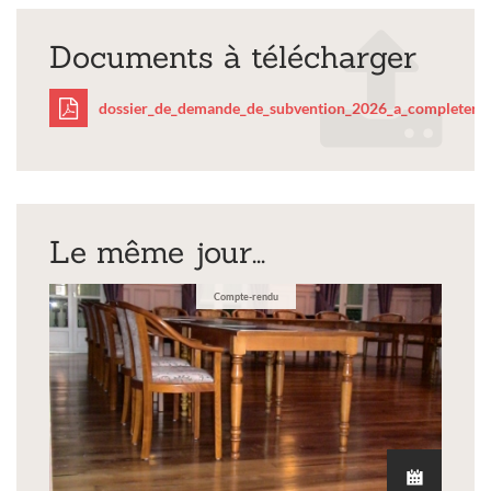
Documents à télécharger
dossier_de_demande_de_subvention_2026_a_completer.p
dossier_de_demande_de
Le même jour...
Compte-rendu