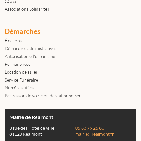
CCAS
Associations Solidarités
Démarches
Élections
Démarches administratives
Autorisations d'urbanisme
Permanences
Location de salles
Service Funéraire
Numéros utiles
Permission de voirie ou de stationnement
Mairie de Réalmont
3 rue de l'Hôtel de ville
05 63 79 25 80
81120 Réalmont
mairie@realmont.fr