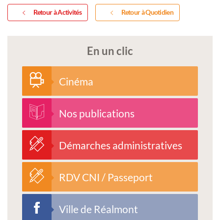
Retour à Activités
Retour à Quotidien
En un clic
Cinéma
Nos publications
Démarches administratives
RDV CNI / Passeport
Ville de Réalmont