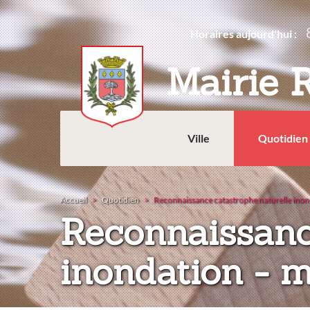
Aller
au
Horaires aujourd'hui :
contenu
principal
Mairie 
Ville
Quotidien
Accueil
Quotidien
Reconnaissance catastrophe naturelle inon
Reconnaissanc
inondation - 