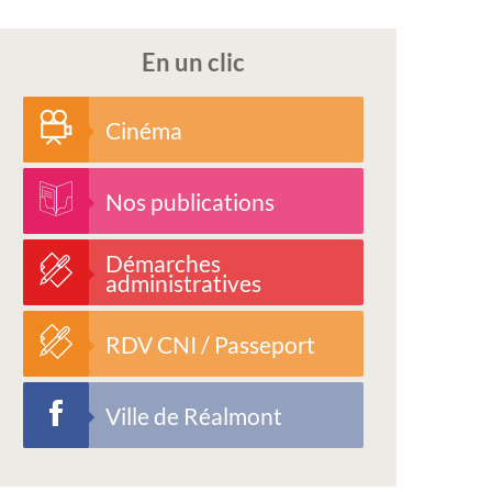
En un clic
Cinéma
Nos publications
Démarches
administratives
RDV CNI / Passeport
Ville de Réalmont