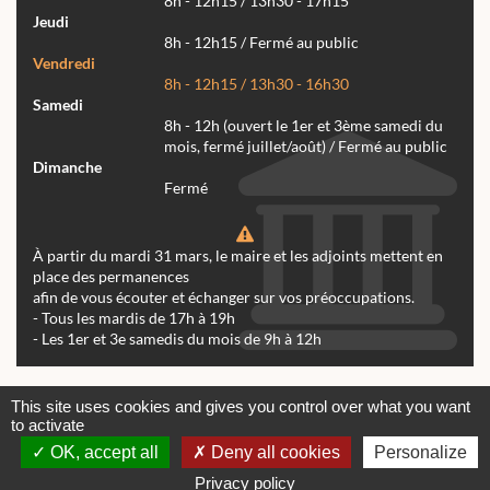
8h - 12h15 / 13h30 - 17h15
Jeudi
8h - 12h15 / Fermé au public
Vendredi
8h - 12h15 / 13h30 - 16h30
Samedi
8h - 12h (ouvert le 1er et 3ème samedi du
mois, fermé juillet/août) / Fermé au public
Dimanche
Fermé
À partir du mardi 31 mars, le maire et les adjoints mettent en
place des permanences
afin de vous écouter et échanger sur vos préoccupations.
- Tous les mardis de 17h à 19h
- Les 1er et 3e samedis du mois de 9h à 12h
Actualités
Archives
Agenda
This site uses cookies and gives you control over what you want
to activate
Contactez-nous
Mentions légales
OK, accept all
Deny all cookies
Personalize
© tous droits réservés Mairie de Réalmont 2024 -
Conception & Réalisation Web RK Création
Privacy policy