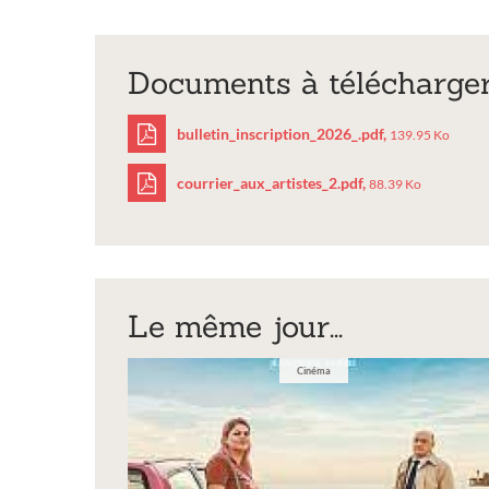
Documents à télécharge
bulletin_inscription_2026_.pdf,
139.95 Ko
courrier_aux_artistes_2.pdf,
88.39 Ko
bulletin_inscriptio
courrier_aux_artist
Le même jour...
Cinéma