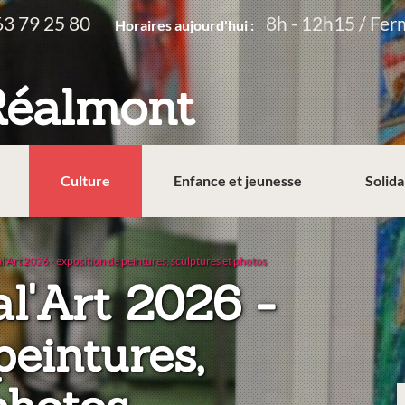
63 79 25 80
8h - 12h15 / Fer
Horaires aujourd'hui :
Réalmont
Culture
Enfance et jeunesse
Solida
l'Art 2026 - exposition de peintures, sculptures et photos
al'Art 2026 -
peintures,