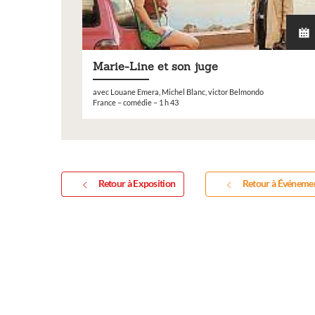
Marie-Line et son juge
Expo
avec Louane Emera, Michel Blanc, victor Belmondo
France – comédie – 1 h 43
Retour à Exposition
Retour à Événeme
Inscription Ré
exposition de p
sculptures et 
Vous souhaitez exposer 
exposition annuelle ?