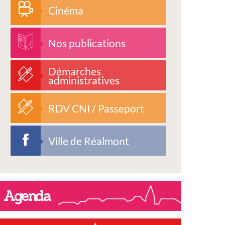
Cinéma
Nos publications
Démarches
administratives
RDV CNI / Passeport
Ville de Réalmont
Agenda