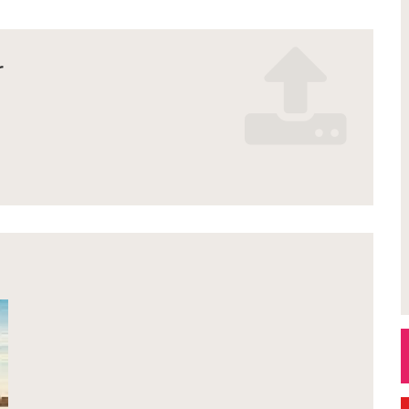
r
n_2026_.pdf
es_2.pdf