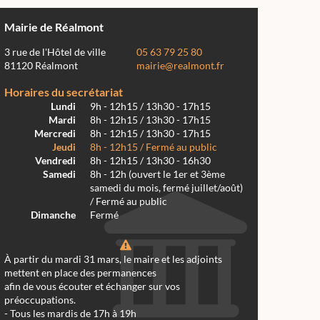
Mairie de Réalmont
3 rue de l'Hôtel de ville
05 63 79 25 80
81120 Réalmont
mairie@realmont.fr
Horaires du secrétariat
Lundi
9h - 12h15 / 13h30 - 17h15
Mardi
8h - 12h15 / 13h30 - 17h15
Mercredi
8h - 12h15 / 13h30 - 17h15
Jeudi
8h - 12h15 / Fermé au public
Vendredi
8h - 12h15 / 13h30 - 16h30
Samedi
8h - 12h (ouvert le 1er et 3ème
samedi du mois, fermé juillet/août)
/ Fermé au public
Dimanche
Fermé
À partir du mardi 31 mars, le maire et les adjoints
mettent en place des permanences
afin de vous écouter et échanger sur vos
préoccupations.
- Tous les mardis de 17h à 19h