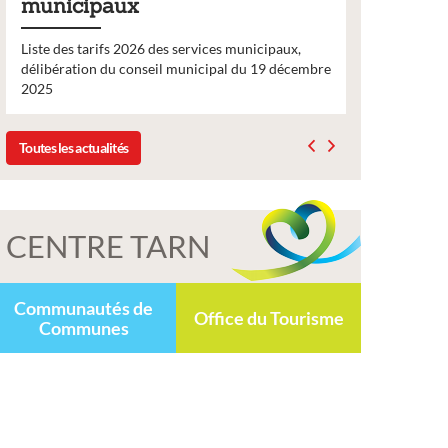
municipaux
2026
Liste des tarifs 2026 des services municipaux,
Comme chaq
délibération du conseil municipal du 19 décembre
nouveau nu
2025
bulletin d’
Toutes les actualités
CENTRE TARN
Communautés de
Office du Tourisme
Communes