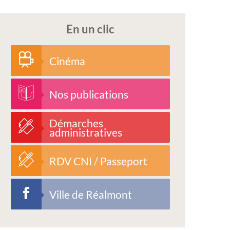
En un clic
Cinéma
Nos publications
Démarches
administratives
RDV CNI / Passeport
Ville de Réalmont