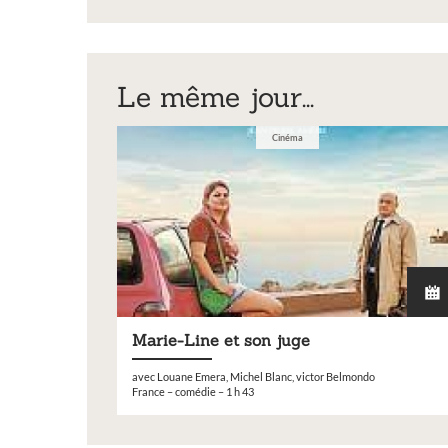
exposition de peintures,
support_copil_pvd_
sculptures et photos
Vous souhaitez exposer vos oeuvres lor
Le même jour...
exposition annuelle ?
Cinéma
Marie-Line et son juge
avec Louane Emera, Michel Blanc, victor Belmondo
France – comédie – 1 h 43