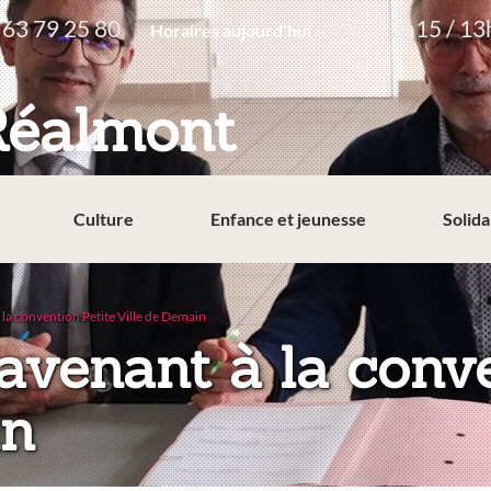
 63 79 25 80
8h - 12h15 / 13
Horaires aujourd'hui :
Réalmont
Culture
Enfance et jeunesse
Solida
 la convention Petite Ville de Demain
'avenant à la conv
in