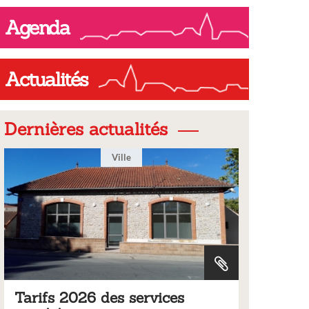
Agenda
Actualités
Dernières actualités
Ville
Tarifs 2026 des services
Bulleti