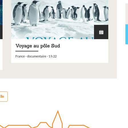
Voyage au pôle Sud
France - documentaire - 1 h 22
lle