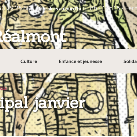
63 79 25 80
8h - 12h15 / Fer
Horaires aujourd'hui :
Réalmont
Culture
Enfance et jeunesse
Solida
 2026
ipal janvier