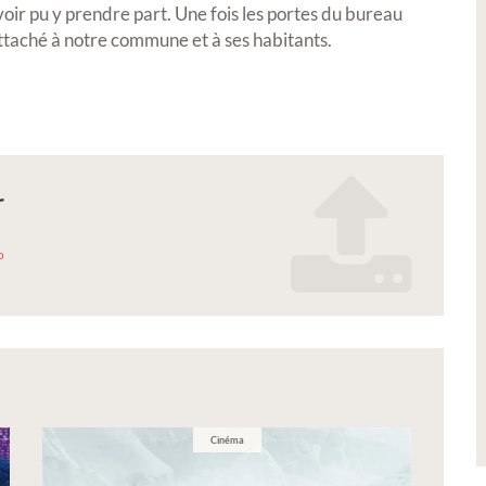
voir pu y prendre part. Une fois les portes du bureau
Exposition
Petite Ville de
ttaché à notre commune et à ses habitants.
r
ion Réal'Art 2026 -
Signature de l'ave
o
n de peintures,
convention Petite 
es et photos
Demain
_realmont_2026.pdf
 exposer vos oeuvres lors de notre
uelle ?
Cinéma