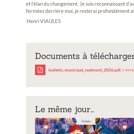
et l’élan du changement. Je suis reconnaissant d’a
fermées derrière moi, je resterai profondément a
Henri VIAULES
Documents à télécharge
Inscript
bulletin_municipal_realmont_2026.pdf,
7.99 M
expositio
sculptur
bulletin_municipal
Vous souhaitez
exposition ann
Le même jour...
Cinéma