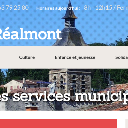
63 79 25 80
8h - 12h15 / Fer
Horaires aujourd'hui :
Réalmont
Culture
Enfance et jeunesse
Solida
es services munici