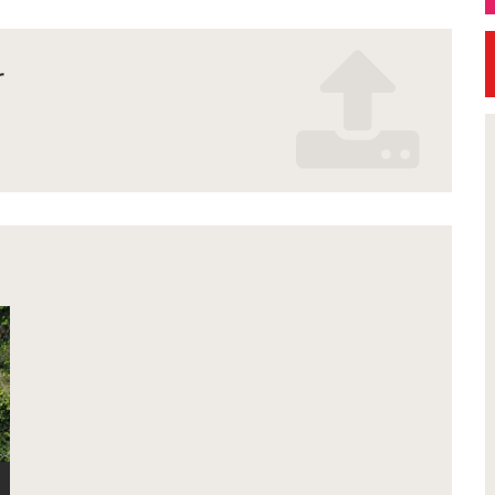
r
Exposition
Pe
Inscription Réal'Art 2026 -
Signature 
exposition de peintures,
convention
sculptures et photos
Demain