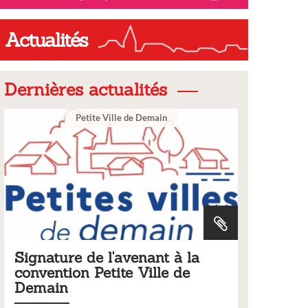
Actualités
Dernières actualités
tite Ville de Demain
Ville
de l'avenant à la
Tarifs 2026 des ser
 Petite Ville de
municipaux
Liste des tarifs 2026 des servic