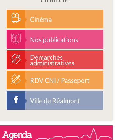
Cinéma
Nos publications
Démarches
administratives
RDV CNI / Passeport
Ville de Réalmont
Agenda