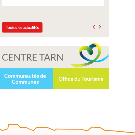
délibération du conseil munici
2025
Toutes les actualités
CENTRE TARN
Communautés de
Office du Tourisme
Communes