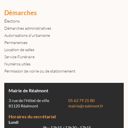
Démarches
Élections
Démarches administratives
Autorisations d'urbanisme
Permanences
Location de salles
Service Funéraire
Numéros utiles
Permission de voirie ou de stationnement
Mairie de Réalmont
3 rue de l'Hôtel de ville
05 63 79 25 80
81120 Réalmont
mairie@realmont.fr
Horaires du secrétariat
Lundi
9h - 12h15 / 13h30 - 17h15