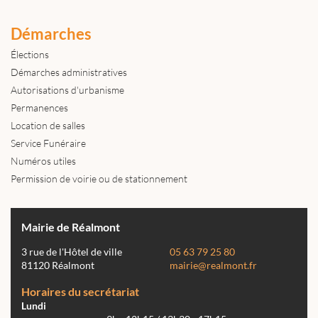
Démarches
Élections
Démarches administratives
Autorisations d'urbanisme
Permanences
Location de salles
Service Funéraire
Numéros utiles
Permission de voirie ou de stationnement
Mairie de Réalmont
3 rue de l'Hôtel de ville
05 63 79 25 80
81120 Réalmont
mairie@realmont.fr
Horaires du secrétariat
Lundi