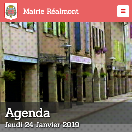
Aller
au
Mairie Réalmont
contenu
principal
:
Agenda
Jeudi 24 Janvier 2019