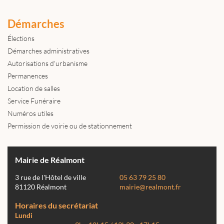
Démarches
Élections
Démarches administratives
Autorisations d'urbanisme
Permanences
Location de salles
Service Funéraire
Numéros utiles
Permission de voirie ou de stationnement
Mairie de Réalmont
3 rue de l'Hôtel de ville
05 63 79 25 80
81120 Réalmont
mairie@realmont.fr
Horaires du secrétariat
Lundi