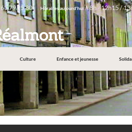
 63 79 25 80
8h - 12h15 / 13
Horaires aujourd'hui :
Réalmont
Culture
Enfance et jeunesse
Solida