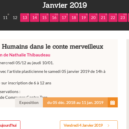
Janvier 2019
11
12
13
14
15
16
17
18
19
20
21
22
23
Humains dans le conte merveilleux
on de Nathalie Thibaudeau
mercredi 05/12 au jeudi 10/01.
avec l'artiste plasticienne le samedi 05 janvier 2019 de 14h à
- sur inscription de 6 à 12 ans
servations :
de Communes Centre Tarn
Exposition
du 05 déc. 2018 au 11 jan. 2019
ujourd'hui
Vendredi 4 Janvier 2019