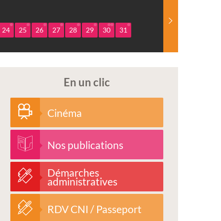
24
25
26
27
28
29
30
31
En un clic
Cinéma
Nos publications
Démarches
administratives
RDV CNI / Passeport