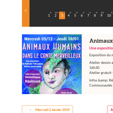
1
2
3
4
5
6
7
8
9
10
Animaux 
Une expositi
Exposition du 
Atelier dessin 
16h30
Atelier gratuit 
Infos &amp; Ré
Communautés 
Mercredi 2 Janvier 2019
A