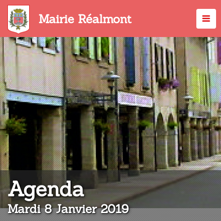
Aller
au
Mairie Réalmont
contenu
principal
:
Agenda
Mardi 8 Janvier 2019