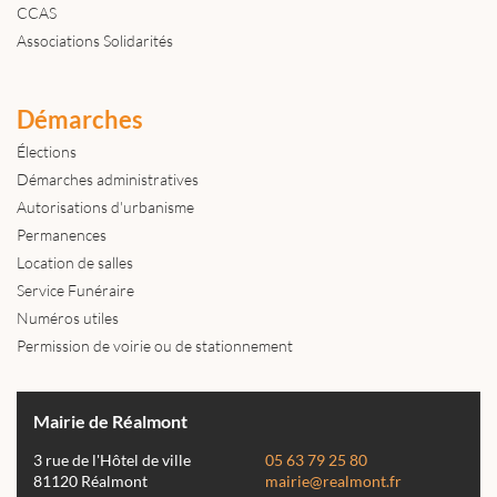
CCAS
Associations Solidarités
Démarches
Élections
Démarches administratives
Autorisations d'urbanisme
Permanences
Location de salles
Service Funéraire
Numéros utiles
Permission de voirie ou de stationnement
Mairie de Réalmont
3 rue de l'Hôtel de ville
05 63 79 25 80
81120 Réalmont
mairie@realmont.fr