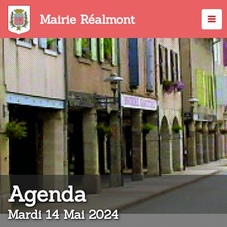
Aller
au
Mairie Réalmont
contenu
principal
:
Agenda
Mardi 14 Mai 2024