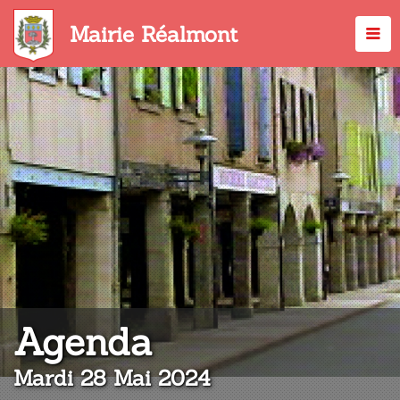
Aller
au
Mairie Réalmont
contenu
principal
:
Agenda
Mardi 28 Mai 2024