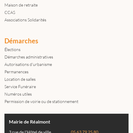
Maison de retraite
CCAS
Associations Solidarités
Démarches
Élections
Démarches administratives
Autorisations d'urbanisme
Permanences
Location de salles
Service Funéraire
Numéros utiles
Permission de voirie ou de stationnement
Mairie de Réalmont
3 rue de l'Hôtel de ville
05 63 79 25 80