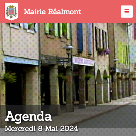
Aller
au
Mairie Réalmont
contenu
principal
:
Agenda
Mercredi 8 Mai 2024