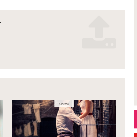
r
n_2026_.pdf
es_2.pdf
Cinéma