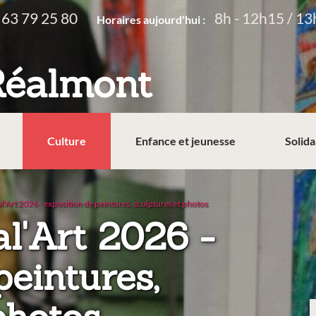
 63 79 25 80
8h - 12h15 / 13
Horaires aujourd'hui :
Réalmont
Culture
Enfance et jeunesse
Solida
l'Art 2026 - exposition de peintures, sculptures et photos
al'Art 2026 -
peintures,