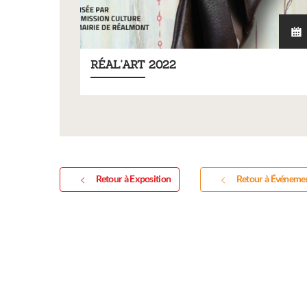
RÉAL'ART 2022
Exposition
Retour à Exposition
Retour à Événeme
Inscription Réal'Ar
exposition de peint
sculptures et photo
Vous souhaitez exposer vos oeuv
exposition annuelle ?