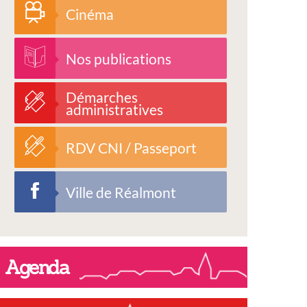
Cinéma
Nos publications
Démarches
administratives
RDV CNI / Passeport
Ville de Réalmont
Agenda