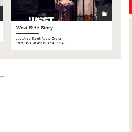
West Side Story
Petite Ville de Demain
avec Ansel Elgort, Rachel Zegler
Etats-Unis - drame musical - 2 h 37
nts
t 2026 -
Signature de l'avenant à la
ures,
convention Petite Ville de
s
Demain
res lors de notre