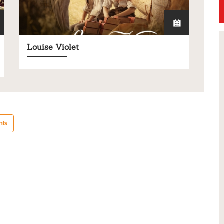
Louise Violet
Petite Ville de Demain
nts
26 -
Signature de l'avenant à la
convention Petite Ville de
Demain
s de notre