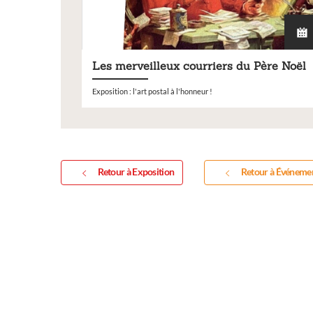
Les merveilleux courriers du Père Noël
Exposition
Exposition : l'art postal à l'honneur !
Retour à Exposition
Retour à Événeme
Inscription Réal'Art 20
exposition de peintures,
sculptures et photos
Vous souhaitez exposer vos oeuvres lor
exposition annuelle ?