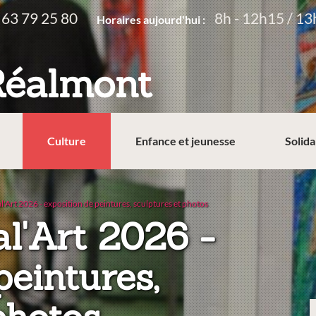
 63 79 25 80
8h - 12h15 / 13
Horaires aujourd'hui :
Réalmont
Culture
Enfance et jeunesse
Solida
l'Art 2026 - exposition de peintures, sculptures et photos
al'Art 2026 -
peintures,