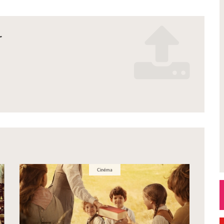
r
n_2026_.pdf
es_2.pdf
Cinéma