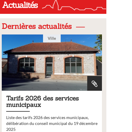
Actualités
Dernières actualités
Ville
Tarifs 2026 des services
Bulleti
municipaux
2026
Liste des tarifs 2026 des services municipaux,
Comme chaq
délibération du conseil municipal du 19 décembre
nouveau nu
2025
bulletin d’