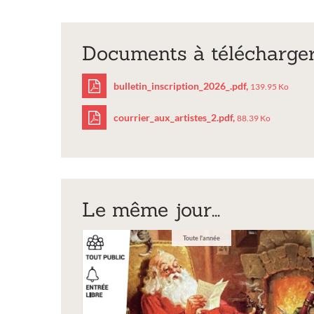
Documents à télécharge
bulletin_inscription_2026_.pdf,
139.95 Ko
courrier_aux_artistes_2.pdf,
88.39 Ko
bulletin_inscriptio
courrier_aux_artist
Le même jour...
Toute l'année