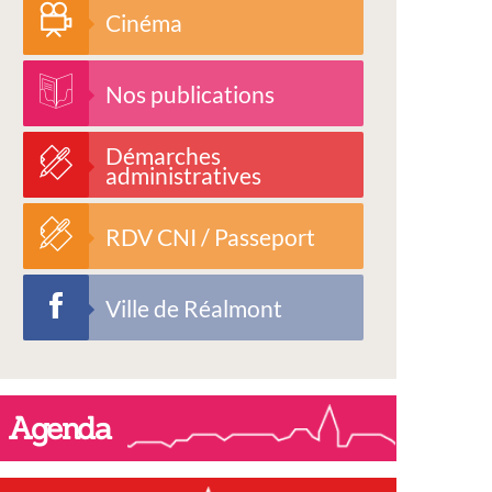
Cinéma
Nos publications
Démarches
administratives
RDV CNI / Passeport
Ville de Réalmont
Agenda