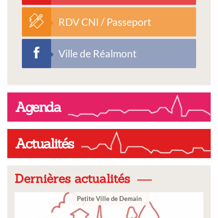
RDV CNI / Passeport
Ville de Réalmont
Agenda
Actualités
Dernières actualités
 de Demain
Ville