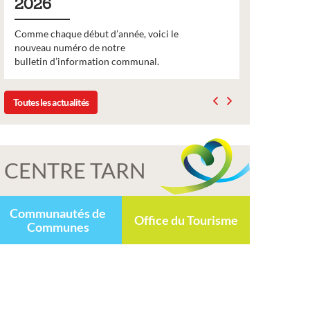
2026
pour le
Comme chaque début d’année, voici le
Votre assoc
nouveau numéro de notre
subvention 
bulletin d’information communal.
Toutes les actualités
CENTRE TARN
Communautés de
Office du Tourisme
Communes