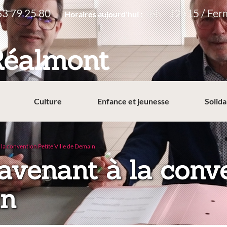
63 79 25 80
8h - 12h15 / Fer
Horaires aujourd'hui :
Réalmont
Culture
Enfance et jeunesse
Solida
 la convention Petite Ville de Demain
'avenant à la conv
in