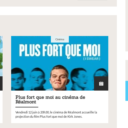
de
municipaux
bco_17fev26.pdf
Liste des tarifs 2026 des services municipaux,
délibération du conseil municipal du 19 décembre
2025
Cinéma
Plus fort que moi au cinéma de
Réalmont
Vendredi 12 juin à 20h30, le cinéma de Réalmont accueille la
projection du film Plus fort que moi de Kirk Jones.