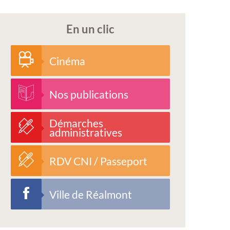
En un clic
Cinéma
Nos publications
Démarches
administratives
RDV CNI / Passeport
Ville de Réalmont