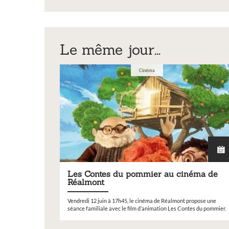
peintures,
convention Petite Ville 
support_copil_pvd_
photos
Demain
vos oeuvres lors de notre
Le même jour...
Cinéma
Les Contes du pommier au cinéma de
Réalmont
Vendredi 12 juin à 17h45, le cinéma de Réalmont propose une
séance familiale avec le film d’animation Les Contes du pommier.