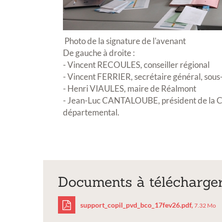
Photo de la signature de l'avenant
De gauche à droite :
- Vincent RECOULES, conseiller régional
- Vincent FERRIER, secrétaire général, sous
- Henri VIAULES, maire de Réalmont
- Jean-Luc CANTALOUBE, président de la C
départemental.
osition
Petite Ville de Demain
Documents à télécharge
support_copil_pvd_bco_17fev26.pdf,
7.32 Mo
al'Art 2026 -
Signature de l'avenant à